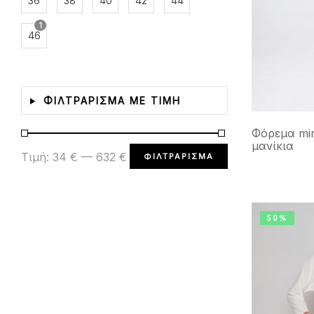
36
38
40
42
44
1
46
ΦΙΛΤΡΑΡΙΣΜΑ ΜΕ ΤΙΜΗ
Φόρεμα min
μανίκια
Τιμή:
34 €
—
632 €
ΦΙΛΤΡΆΡΙΣΜΑ
50%