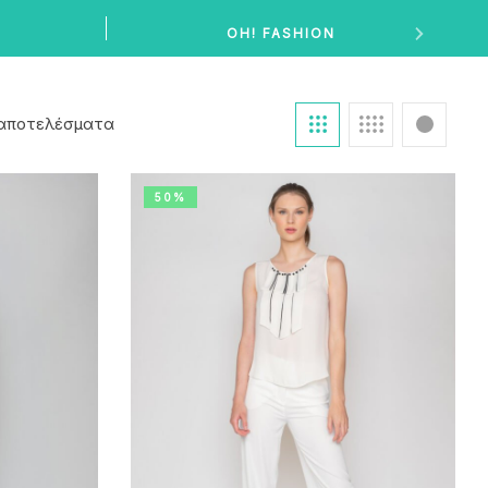
OH! FASHION
 αποτελέσματα
50%