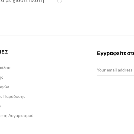
i με χιαστί πλάτη
ΙΕΣ
Εγγραφείτε στο
άλεια
ής
ροφών
ος Παράδοσης
ν
ίριση Λογαριασμού