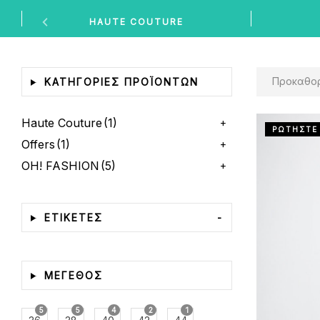
HAUTE COUTURE
Προκαθορισμέν
ΚΑΤΗΓΟΡΊΕΣ ΠΡΟΪΌΝΤΩΝ
Haute Couture
(1)
ΡΩΤΗΣΤΕ
Offers
(1)
OH! FASHION
(5)
ΕΤΙΚΕΤΕΣ
-
ΜΕΓΕΘΟΣ
5
5
4
2
1