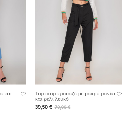
α και
Top crop κρουαζέ με μακρύ μανίκι
και ρέλι λευκό
39,50
€
79,00
€