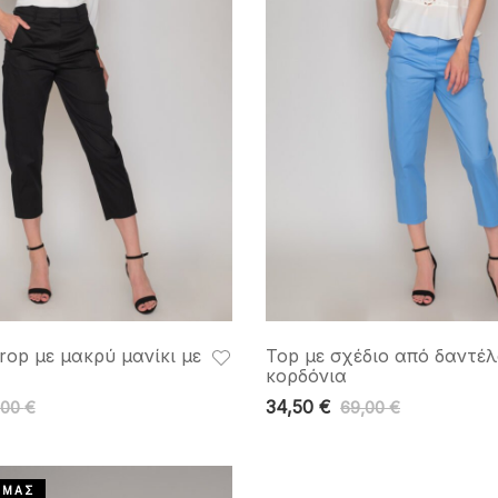
op με μακρύ μανίκι με
Top με σχέδιο από δαντέλ
κορδόνια
34,50
€
,00
€
69,00
€
 ΜΑΣ