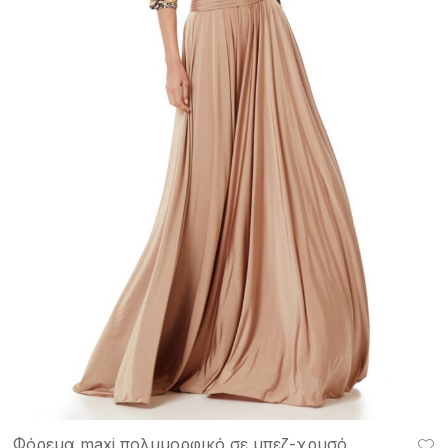
Φόρεμα maxi πολυμορφικό σε μπεζ-χρυσό