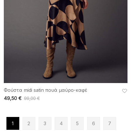
Φούστα midi satin πουά μαύρο-καφέ
49,50
€
99,00
€
1
2
3
4
5
6
7