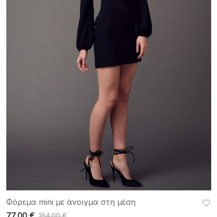
Φόρεμα mini με άνοιγμα στη μέση
77,00
€
154,00
€