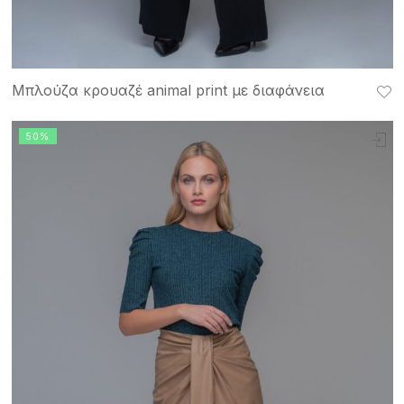
Μπλούζα κρουαζέ animal print με διαφάνεια
50%