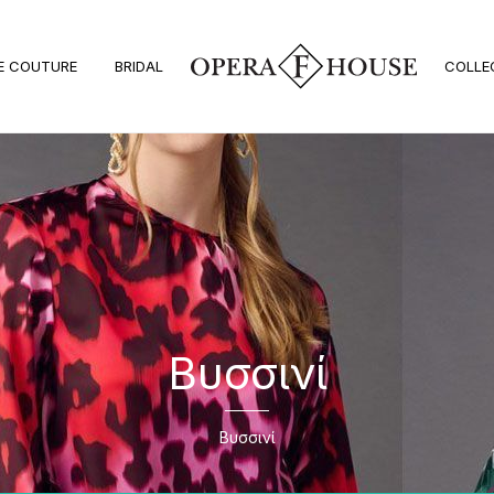
E COUTURE
BRIDAL
COLLE
Βυσσινί
Βυσσινί