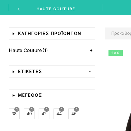
HAUTE COUTURE
Προκαθορισμέν
ΚΑΤΗΓΟΡΊΕΣ ΠΡΟΪΌΝΤΩΝ
Haute Couture
(1)
20%
ΕΤΙΚΕΤΕΣ
-
ΜΕΓΕΘΟΣ
1
1
1
1
1
38
40
42
44
46