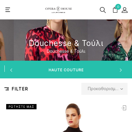
0
Douchesse & Τούλι
Douchesse & Τούλι
HAUTE COUTURE
Προκαθορισμένη ταξινόμηση
FILTER
ΡΩΤΗΣΤΕ ΜΑΣ