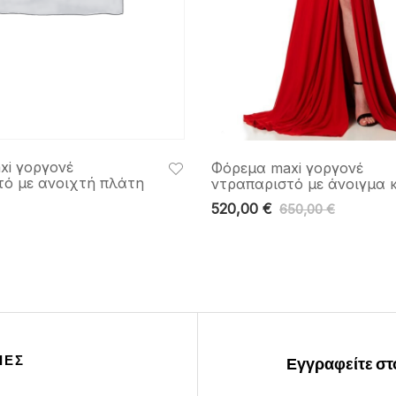
xi γοργονέ
Φόρεμα maxi γοργονέ
τό με ανοιχτή πλάτη
ντραπαριστό με άνοιγμα 
520,00
€
650,00
€
ΙΕΣ
Εγγραφείτε στο