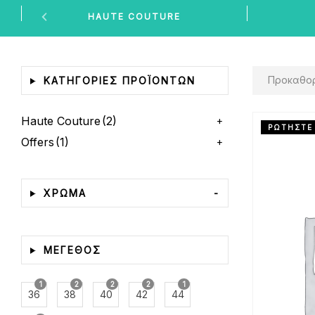
HAUTE COUTURE
Προκαθορισμέν
ΚΑΤΗΓΟΡΊΕΣ ΠΡΟΪΌΝΤΩΝ
Haute Couture
(2)
ΡΩΤΗΣΤΕ
Offers
(1)
ΧΡΩΜΑ
-
ΜΕΓΕΘΟΣ
1
2
2
2
1
36
38
40
42
44