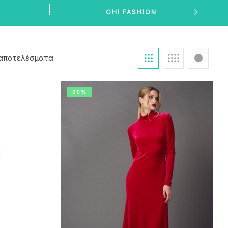
OH! FASHION
 αποτελέσματα
20%