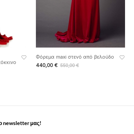
Φόρεμα maxi στενό από βελούδο
κόκκινο
440,00
€
550,00
€
 newsletter μας!