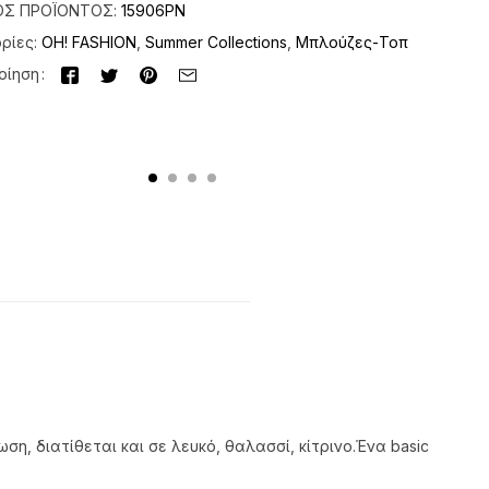
ΌΣ ΠΡΟΪΌΝΤΟΣ:
15906PN
ρίες:
OH! FASHION
,
Summer Collections
,
Μπλούζες-Τοπ
οίηση
η, διατίθεται και σε λευκό, θαλασσί, κίτρινο.Ένα basic