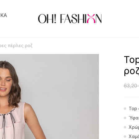
ΙΚΑ
ρες πέρλες ροζ
Top
ρο
63,20
Top 
Ύφα
Χρώμ
Χαμό