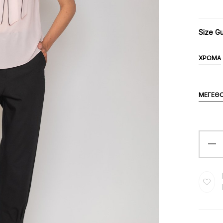
Size G
ΧΡΏΜΑ
ΜΈΓΕΘ