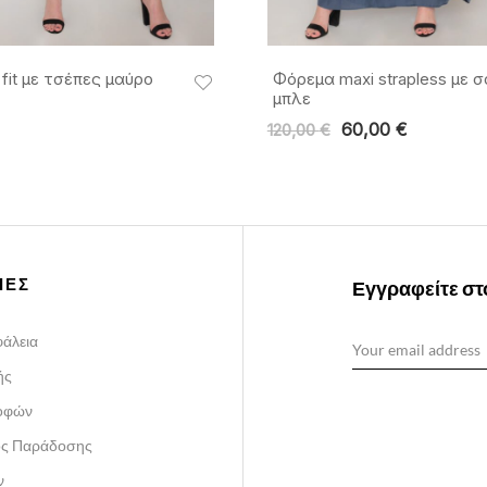
fit με τσέπες μαύρο
Φόρεμα maxi strapless με 
μπλε
60,00
€
120,00
€
ΙΕΣ
Εγγραφείτε στο
άλεια
ής
ροφών
ος Παράδοσης
ν