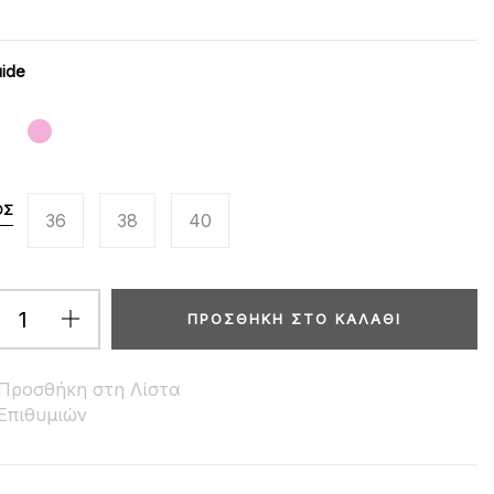
uide
ΟΣ
36
38
40
ΠΡΟΣΘΉΚΗ ΣΤΟ ΚΑΛΆΘΙ
Προσθήκη στη Λίστα
Επιθυμιών