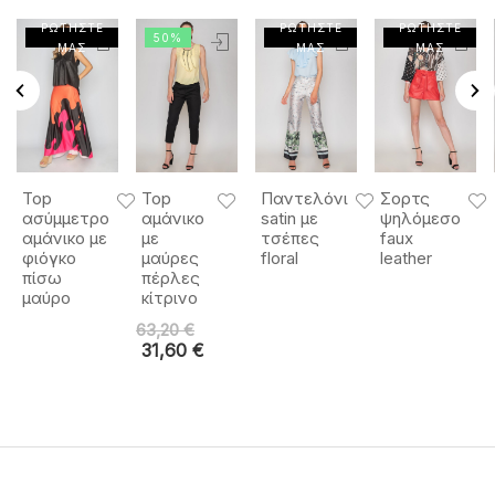
ΡΩΤΗΣΤΕ
ΡΩΤΗΣΤΕ
ΡΩΤΗΣΤΕ
50%
ΜΑΣ
ΜΑΣ
ΜΑΣ
Top
Top
Παντελόνι
Σορτς
ασύμμετρο
αμάνικο
satin με
ψηλόμεσο
αμάνικο με
με
τσέπες
faux
φιόγκο
μαύρες
floral
leather
πίσω
πέρλες
μαύρο
κίτρινο
63,20
€
31,60
€