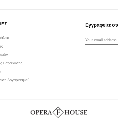
ΙΕΣ
Εγγραφείτε στο
άλεια
ής
ροφών
ος Παράδοσης
ν
ίριση Λογαριασμού