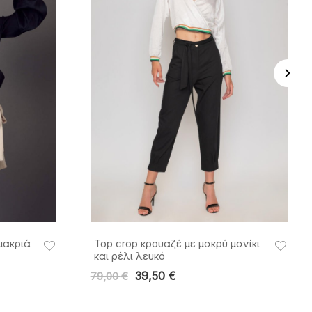
μακριά
Top crop κρουαζέ με μακρύ μανίκι
και ρέλι λευκό
39,50
€
79,00
€