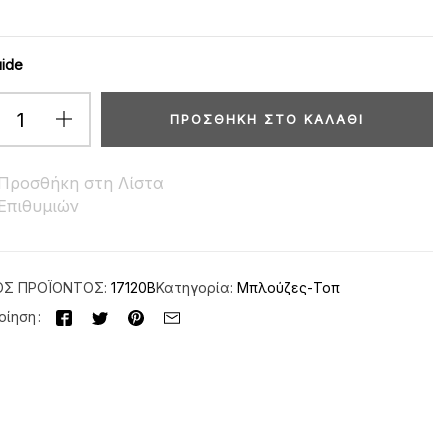
uide
ΠΡΟΣΘΉΚΗ ΣΤΟ ΚΑΛΆΘΙ
Προσθήκη στη Λίστα
Επιθυμιών
ΌΣ ΠΡΟΪΌΝΤΟΣ:
17120Β
Κατηγορία:
Μπλούζες-Τοπ
οίηση