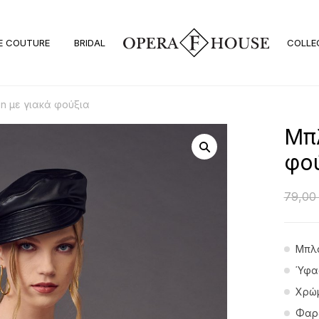
E COUTURE
BRIDAL
COLLE
n με γιακά φούξια
Μπλ
φο
79,0
Μπλο
Ύφασ
Χρώμ
Φαρδ