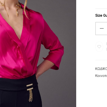
Size G
ΚΩΔΙΚ
Κοινοπ