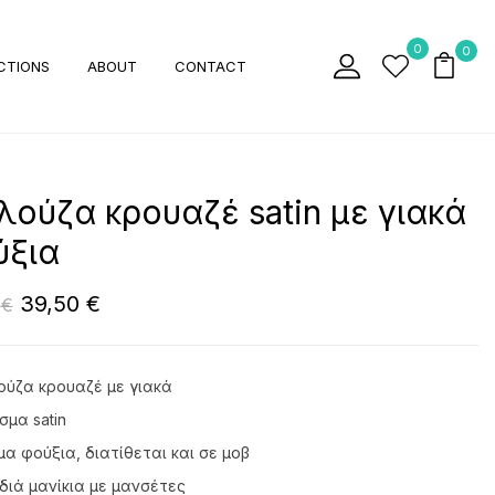
0
0
CTIONS
ABOUT
CONTACT
ούζα κρουαζέ satin με γιακά
ύξια
39,50
€
0
€
ύζα κρουαζέ με γιακά
μα satin
α φούξια, διατίθεται και σε μοβ
ιά μανίκια με μανσέτες