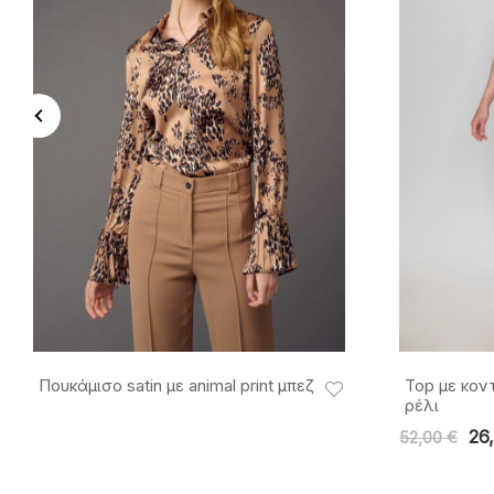
Πουκάμισο satin με animal print μπεζ
Top με κον
ρέλι
26
52,00
€