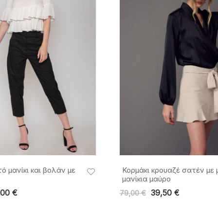
τό μανίκι και βολάν με
Κορμάκι κρουαζέ σατέν με 
μανίκια μαύρο
,00
€
39,50
€
79,00
€