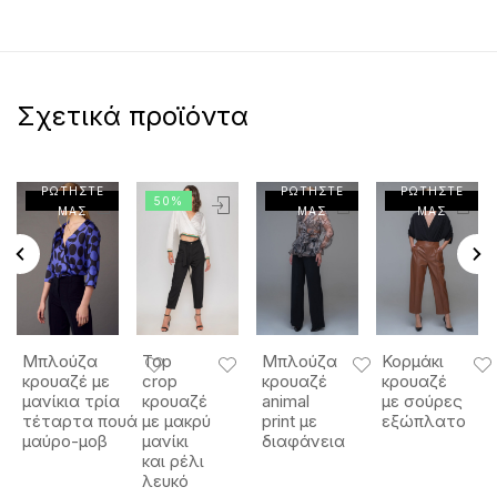
Σχετικά προϊόντα
ΡΩΤΗΣΤΕ
ΡΩΤΗΣΤΕ
ΡΩΤΗΣΤΕ
50%
ΜΑΣ
ΜΑΣ
ΜΑΣ
Μπλούζα
Top
Μπλούζα
Κορμάκι
κρουαζέ με
crop
κρουαζέ
κρουαζέ
μανίκια τρία
κρουαζέ
animal
με σούρες
τέταρτα πουά
με μακρύ
print με
εξώπλατο
μαύρο-μοβ
μανίκι
διαφάνεια
και ρέλι
λευκό