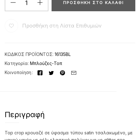
ΠΡΟΣΘΉΚΗ ΣΤΟ ΚΑΛΆΘΙ
Προσθήκη στη Λίστα Επιθυμιών
ΚΩΔΙΚΌΣ ΠΡΟΪΌΝΤΟΣ:
16135BL
Κατηγορία:
Μπλούζες-Τοπ
Κοινοποίηση
Περιγραφή
Top crop κρουαζέ σε ύφασμα τύπου satin τσαλακωμένο, με
μακρύ μανίκι με ρέλι ελαστικό πολύχρωμο με glitter στο