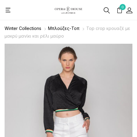
0
Winter Collections
Μπλούζες-Τοπ
Top crop κρουαζέ με
μακρύ μανίκι και ρέλι μαύρο