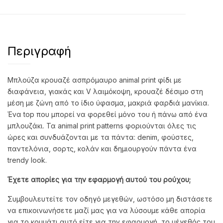
Περιγραφή
Μπλούζα κρουαζέ ασπρόμαυρο animal print φίδι με
διαφάνεια, γιακάς και V λαιμόκοψη, κρουαζέ δέσιμο στη
μέση με ζώνη από το ίδιο ύφασμα, μακριά φαρδιά μανίκια.
Ένα top που μπορεί να φορεθεί μόνο του ή πάνω από ένα
μπλουζάκι. Τα animal print patterns φοριούνται όλες τις
ώρες και συνδυάζονται με τα πάντα: denim, φούστες,
παντελόνια, σορτς, κολάν και δημιουργούν πάντα ένα
trendy look.
Έχετε απορίες για την εφαρμογή αυτού του ρούχου;
Συμβουλευτείτε τον οδηγό μεγεθών, ωστόσο μη διστάσετε
να επικοινωνήσετε μαζί μας για να λύσουμε κάθε απορία
για το κομμάτι αυτό είτε για την εφαρμογή, το μέγεθός του