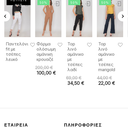
50%
50%
50%
ΜΑΣ
Παντελόνι
Φόρμα
Top
Top
fit με
ολόσωμη
λινό
λινό
τσέπες
αμάνικη
αμάνικο
αμάνικο
λευκό
κρουαζέ
με
με
τσέπες
τσέπες
200,00
€
λαδί
marigold
100,00
€
69,00
€
44,00
€
34,50
€
22,00
€
ΕΤΑΙΡΕΙΑ
ΠΛΗΡΟΦΟΡΙΕΣ