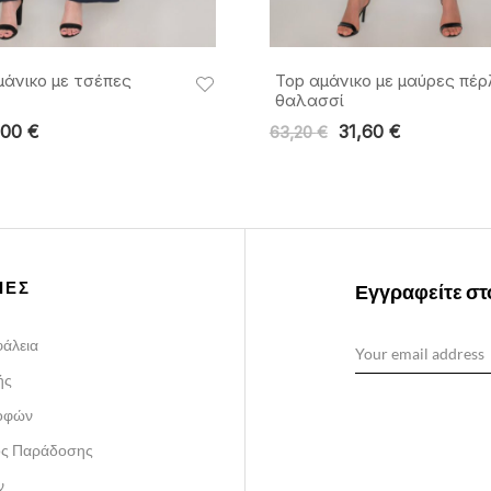
μάνικο με τσέπες
Top αμάνικο με μαύρες πέ
θαλασσί
,00
€
31,60
€
63,20
€
ΙΕΣ
Εγγραφείτε στο
άλεια
ής
ροφών
ος Παράδοσης
ν