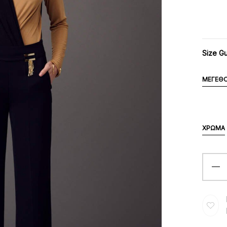
Size G
ΜΈΓΕΘ
ΧΡΏΜΑ