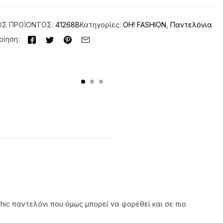
ΌΣ ΠΡΟΪΌΝΤΟΣ:
41268B
Κατηγορίες:
OH! FASHION
,
Παντελόνια
οίηση
chic παντελόνι που όμως μπορεί να φορεθεί και σε πιο