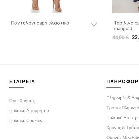
Παντελόνι capri ελαστικό
Top λινό α
marigold
22
44,00
€
ΕΤΑΙΡΕΙΑ
ΠΛΗΡΟΦΟΡ
Πληρωμές & Ασφ
Όροι Χρήσης
Τρόποι Πληρωμ
Πολιτική Απορρήτου
Πολιτική Επιστ
Πολιτική Cookies
Χρόνος & Τρόπ
Οδηγός Μεγεθώ