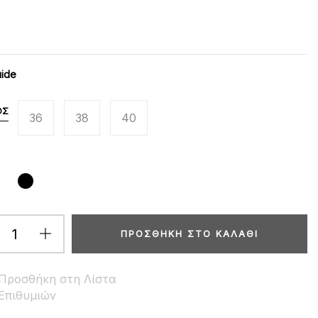
uide
ΟΣ
36
38
40
ΠΡΟΣΘΉΚΗ ΣΤΟ ΚΑΛΆΘΙ
Προσθήκη στη Λίστα
Επιθυμιών