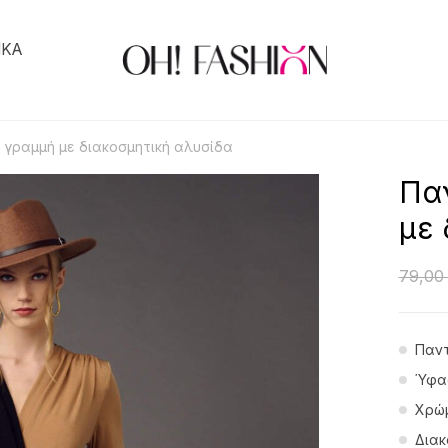
ΙΚΑ
α γραμμή με διακοσμητική αλυσίδα
Παν
με 
79,0
Παντ
Ύφα
Χρώ
Διακ