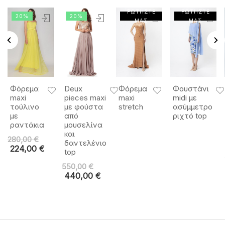
ΡΩΤΗΣΤΕ
ΡΩΤΗΣΤΕ
20%
20%
ΜΑΣ
ΜΑΣ
Φόρεμα
Deux
Φόρεμα
Φουστάνι
maxi
pieces maxi
maxi
midi με
τούλινο
με φούστα
stretch
ασύμμετρο
με
από
ριχτό top
ραντάκια
μουσελίνα
και
280,00
€
δαντελένιο
224,00
€
top
550,00
€
440,00
€