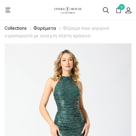
0
Collections
Φορέματα
Φόρεμα maxi γοργονέ
ντραπαριστό με ανοιχτή πλάτη πράσινο