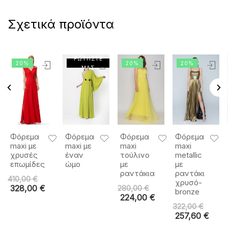
Σχετικά προϊόντα
ΡΩΤΗΣΤΕ
20%
20%
20%
ΜΑΣ
Φόρεμα
Φόρεμα
Φόρεμα
Φόρεμα
maxi με
maxi με
maxi
maxi
χρυσές
έναν
τούλινο
metallic
επωμίδες
ώμο
με
με
ραντάκια
ραντάκι
410,00
€
χρυσό-
328,00
€
280,00
€
bronze
224,00
€
322,00
€
257,60
€