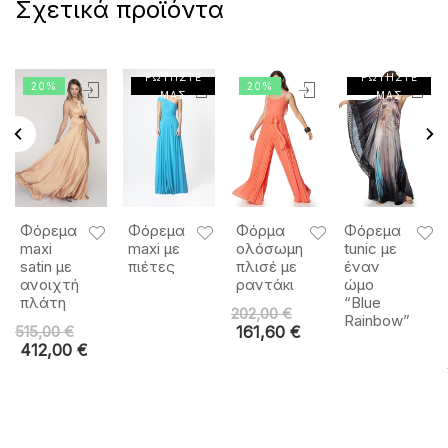
Σχετικά προϊόντα
ΡΩΤΗΣΤΕ
ΡΩΤΗΣΤΕ
20%
20%
ΜΑΣ
ΜΑΣ
Φόρεμα
Φόρεμα
Φόρμα
Φόρεμα
maxi
maxi με
ολόσωμη
tunic με
satin με
πιέτες
πλισέ με
έναν
ανοιχτή
ραντάκι
ώμο
πλάτη
“Blue
202,00
€
Rainbow”
515,00
€
161,60
€
412,00
€