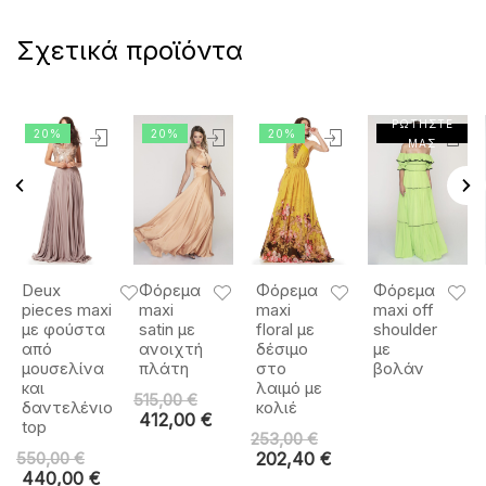
Σχετικά προϊόντα
ΡΩΤΗΣΤΕ
20%
20%
20%
ΜΑΣ
Deux
Φόρεμα
Φόρεμα
Φόρεμα
pieces maxi
maxi
maxi
maxi off
με φούστα
satin με
floral με
shoulder
από
ανοιχτή
δέσιμο
με
μουσελίνα
πλάτη
στο
βολάν
και
λαιμό με
515,00
€
δαντελένιο
κολιέ
412,00
€
top
253,00
€
550,00
€
202,40
€
440,00
€