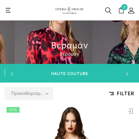
0
Βεραμάν
Βεραμάν
HAUTE COUTURE
Προκαθορισμένη ταξινόμηση
FILTER
20%