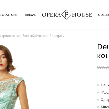
E COUTURE
BRIDAL
COLLE
ν φούστα και δαντελένιο top βεραμάν
Deu
και
590,0
Deux
Ύφασ
Χρώμ
Μπού