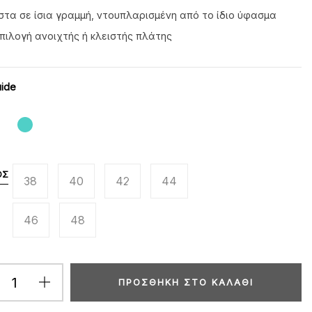
τα σε ίσια γραμμή, ντουπλαρισμένη από το ίδιο ύφασμα
πιλογή ανοιχτής ή κλειστής πλάτης
uide
ΟΣ
38
40
42
44
46
48
ΠΡΟΣΘΉΚΗ ΣΤΟ ΚΑΛΆΘΙ