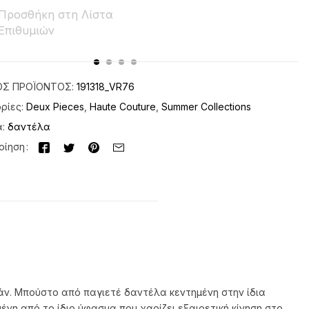
Προσθήκη στη Λίστα
Επιθυμιών
ΌΣ ΠΡΟΪΌΝΤΟΣ:
191318_VR76
ρίες:
Deux Pieces
,
Haute Couture
,
Summer Collections
α:
δαντέλα
οίηση
μάν. Μπούστο από παγιετέ δαντέλα κεντημένη στην ίδια
ένη από το ίδιο ύφασμα που χαρίζει εξαιρετική κίνηση στο