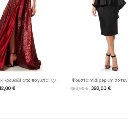
i κρουαζέ από παγιέτα
Φούστα midi peplum σατέν
12,00
€
392,00
€
490,00
€