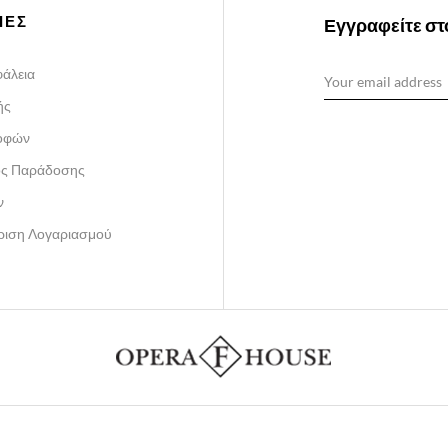
ΙΕΣ
Εγγραφείτε στο
άλεια
ής
ροφών
ος Παράδοσης
ν
ίριση Λογαριασμού