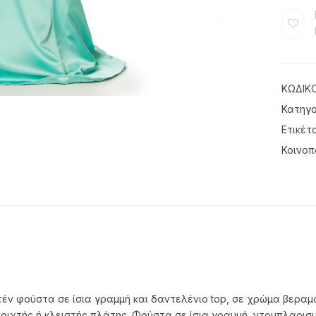
ΚΩΔΙΚ
Κατηγο
Ετικέτ
Κοινοπ
τέν φούστα σε ίσια γραμμή και δαντελένιο top, σε χρώμα βερα
οιχτής ή κλειστής πλάτης. Φούστα σε ίσια γραμμή, ντουπλαρισμ