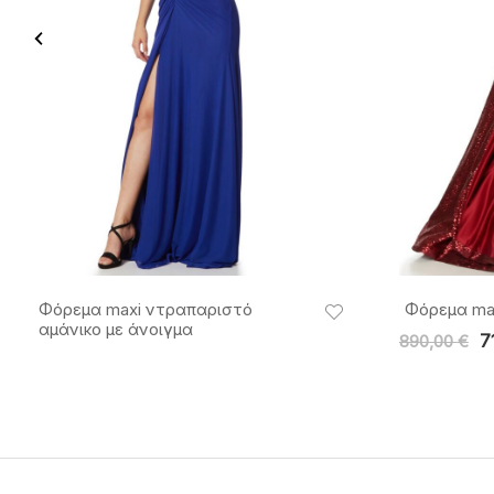
Φόρεμα maxi ντραπαριστό
Φόρεμα max
αμάνικο με άνοιγμα
7
890,00
€