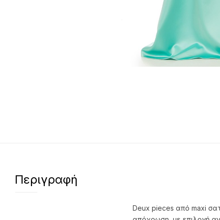
Περιγραφή
Deux pieces από maxi σα
απόχρωση, με επιλογή αν