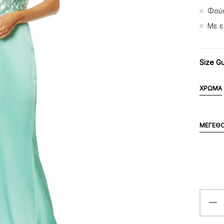
Φούσ
Με ε
Size G
ΧΡΏΜΑ
ΜΈΓΕΘ