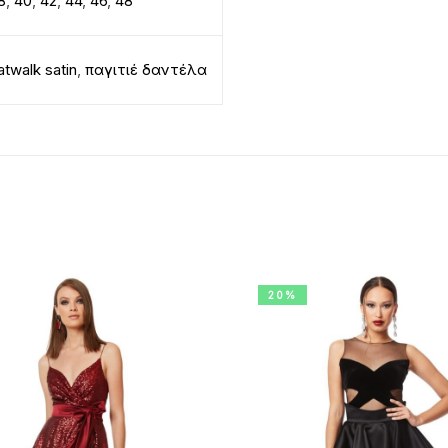
8
,
40
,
42
,
44
,
46
,
48
atwalk satin
,
παγιτιέ δαντέλα
20%