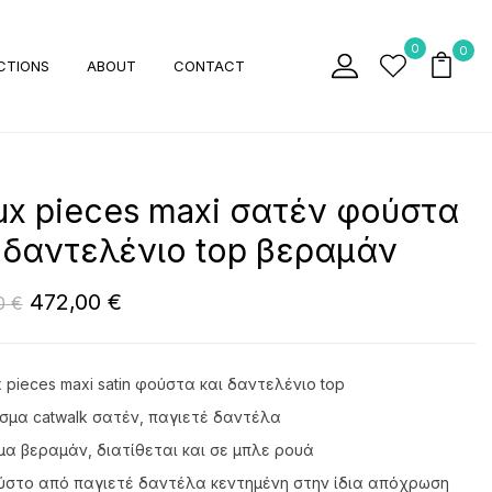
0
0
CTIONS
ABOUT
CONTACT
x pieces maxi σατέν φούστα
 δαντελένιο top βεραμάν
472,00
€
0
€
 pieces maxi satin φούστα και δαντελένιο top
μα catwalk σατέν, παγιετέ δαντέλα
α βεραμάν, διατίθεται και σε μπλε ρουά
στο από παγιετέ δαντέλα κεντημένη στην ίδια απόχρωση