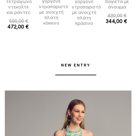
γοργονέ
τετράγωνο
γοργονέ
παγιέτα με
ντραπαριστό
ντεκολτέ
ντραπαριστό
άνοιγμα
με ανοιχτή
και ράντες
με ανοιχτή
430,00
€
πλάτη
πλάτη
590,00
€
344,00
€
κόκκινο
πράσινο
472,00
€
NEW ENTRY