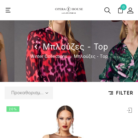
0
Μπλούζες - Top
Winter Collections
Μπλούζες - Top
Προκαθορισμένη ταξινόμηση
FILTER
20%