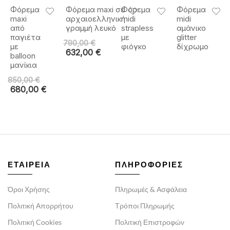
Φόρεμα
Φόρεμα maxi σε
Φόρεμα
Φόρεμα
maxi
αρχαιοελληνική
midi
midi
από
γραμμή λευκό
strapless
αμάνικο
παγιέτα
με
glitter
790,00
€
με
φιόγκο
δίχρωμο
632,00
€
balloon
μανίκια
850,00
€
680,00
€
ΕΤΑΙΡΕΙΑ
ΠΛΗΡΟΦΟΡΙΕΣ
Όροι Χρήσης
Πληρωμές & Ασφάλεια
Πολιτική Απορρήτου
Τρόποι Πληρωμής
Πολιτική Cookies
Πολιτική Επιστροφών