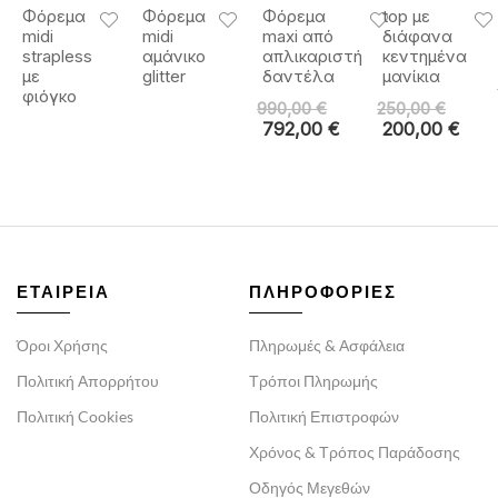
Φόρεμα
Φόρεμα
Φόρεμα
top με
midi
midi
maxi από
διάφανα
strapless
αμάνικο
απλικαριστή
κεντημένα
με
glitter
δαντέλα
μανίκια
φιόγκο
990,00
€
250,00
€
792,00
€
200,00
€
ΕΤΑΙΡΕΙΑ
ΠΛΗΡΟΦΟΡΙΕΣ
Όροι Χρήσης
Πληρωμές & Ασφάλεια
Πολιτική Απορρήτου
Τρόποι Πληρωμής
Πολιτική Cookies
Πολιτική Επιστροφών
Χρόνος & Τρόπος Παράδοσης
Οδηγός Μεγεθών