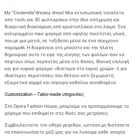
My “Cinderella”dreamy dress! Μια εντυπωσιακή τουαλέτα
από τούλι και 3D φυλλαράκια στην ίδια απόχρωση και
διακριτική διακόσμηση από κρυσταλλάκια στο λαιμό. Ένα
καλοραμμένο maxi φόρεμα από υψηλής ποιότητας υλικά,
που με μια ματιά, σε ταξιδεύει μέσα σε ένα σύγχρονο
παραμύθι. Η διαφάνεια στο μπούστο και την πλάτη
δημιουργεί αυτό το εφέ της κίνησης των φύλλων-σαν να
πέφτουν όπως περπατάς μέσα στο δάσος. Ιδανική επιλογή
και για νυφικό φόρεμα- ιδιαίτερα στο εκρού χρώμα- ή για
ιδιαίτερες περιστάσεις που θέλουν κάτι ξεχωριστό,
εξαιρετικά κομψό και σίγουρα καθόλου συνηθισμένο.
Customization
– Tailor
-made
υπηρεσίες
Στη Opera Fashion House, μπορούμε να προσαρμόσουμε το
φόρεμα που επιθυμείτε στις δικές σας μετρήσεις.
Συμβουλευτείτε τον οδηγό μεγεθών, ωστόσο μη διστάσετε
να επικοινωνήσετε μαζί μας για να λύσουμε κάθε απορία