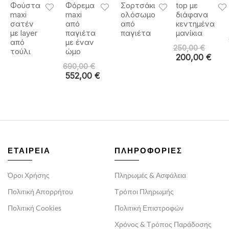
Φούστα
Φόρεμα
Σορτσάκι
top με
maxi
maxi
ολόσωμο
διάφανα
σατέν
από
από
κεντημένα
με layer
παγιέτα
παγιέτα
μανίκια
από
με έναν
250,00
€
τούλι
ώμο
200,00
€
690,00
€
552,00
€
ΕΤΑΙΡΕΙΑ
ΠΛΗΡΟΦΟΡΙΕΣ
Όροι Χρήσης
Πληρωμές & Ασφάλεια
Πολιτική Απορρήτου
Τρόποι Πληρωμής
Πολιτική Cookies
Πολιτική Επιστροφών
Χρόνος & Τρόπος Παράδοσης