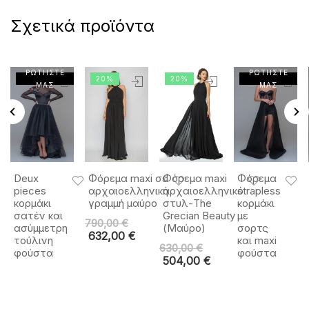
Σχετικά προϊόντα
ΡΩΤΗΣΤΕ
ΡΩΤΗΣΤΕ
20%
20%
ΜΑΣ
ΜΑΣ
Deux
Φόρεμα maxi σε
Φόρεμα maxi
Φόρεμα
pieces
αρχαιοελληνική
αρχαιοελληνικό
strapless
κορμάκι
γραμμή μαύρο
στυλ-The
κορμάκι
σατέν και
Grecian Beauty
με
790,00
€
ασύμμετρη
(Μαύρο)
σορτς
632,00
€
τούλινη
και maxi
630,00
€
φούστα
φούστα
504,00
€