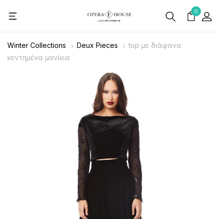
0
Winter Collections
Deux Pieces
top με διάφανα
κεντημένα μανίκια