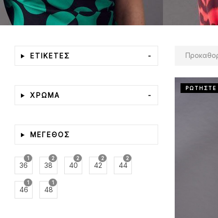
Προκαθορισμέν
ΕΤΙΚΕΤΕΣ
-
ΡΩΤΗΣΤΕ
ΧΡΩΜΑ
-
ΜΕΓΕΘΟΣ
1
2
2
2
2
36
38
40
42
44
1
1
46
48