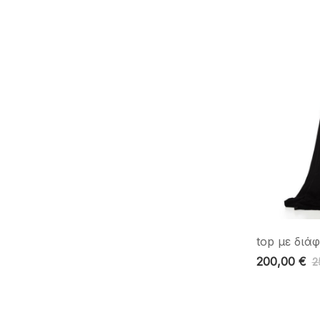
top με διά
200,00
€
2