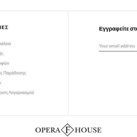
ΙΕΣ
Εγγραφείτε στο
άλεια
ής
ροφών
ος Παράδοσης
ν
ίριση Λογαριασμού