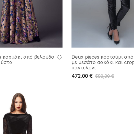
s κορμάκι από βελούδο
Deux pieces κοστούμι από
ούστα
με μεσάτο σακάκι και cro
παντελόνι
472,00
€
590,00
€