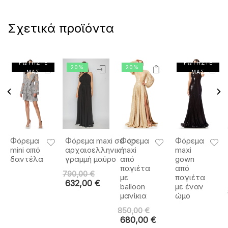
Σχετικά προϊόντα
ΡΩΤΗΣΤΕ
ΡΩΤΗΣΤΕ
20%
20%
ΜΑΣ
ΜΑΣ
Φόρεμα
Φόρεμα maxi σε
Φόρεμα
Φόρεμα
mini από
αρχαιοελληνική
maxi
maxi
δαντέλα
γραμμή μαύρο
από
gown
παγιέτα
από
790,00
€
με
παγιέτα
632,00
€
balloon
με έναν
μανίκια
ώμο
850,00
€
680,00
€