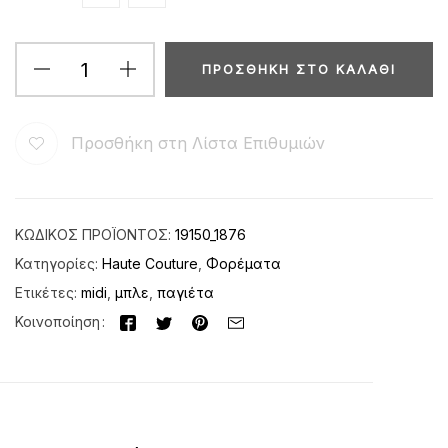
ΠΡΟΣΘΉΚΗ ΣΤΟ ΚΑΛΆΘΙ
Προσθήκη στη Λίστα Επιθυμιών
ΚΩΔΙΚΌΣ ΠΡΟΪΌΝΤΟΣ:
19150_1876
Κατηγορίες:
Haute Couture
,
Φορέματα
Ετικέτες:
midi
,
μπλε
,
παγιέτα
Κοινοποίηση