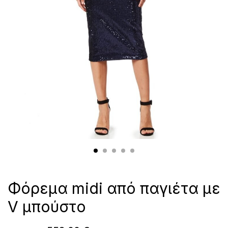
Φόρεμα midi από παγιέτα με
V μπούστο