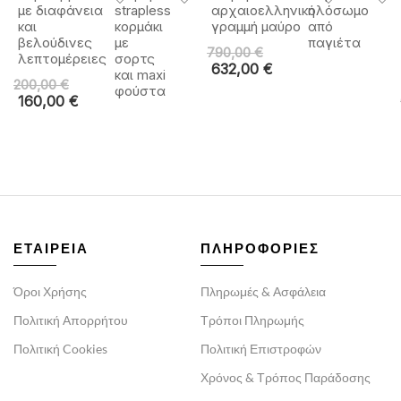
με διαφάνεια
strapless
αρχαιοελληνική
ολόσωμο
και
κορμάκι
γραμμή μαύρο
από
βελούδινες
με
παγιέτα
790,00
€
λεπτομέρειες
σορτς
632,00
€
και maxi
200,00
€
φούστα
160,00
€
ΕΤΑΙΡΕΙΑ
ΠΛΗΡΟΦΟΡΙΕΣ
Όροι Χρήσης
Πληρωμές & Ασφάλεια
Πολιτική Απορρήτου
Τρόποι Πληρωμής
Πολιτική Cookies
Πολιτική Επιστροφών
Χρόνος & Τρόπος Παράδοσης