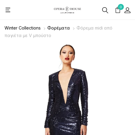
0
Winter Collections
Φορέματα
Φόρεμα midi από
παγιέτα με V μπούστο