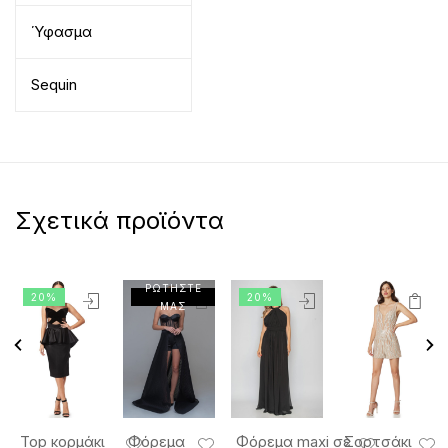
Ύφασμα
Sequin
Σχετικά προϊόντα
ΡΩΤΗΣΤΕ
20%
20%
ΜΑΣ
Top κορμάκι
Φόρεμα
Φόρεμα maxi σε
Σορτσάκι