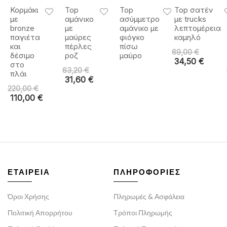
Κορμάκι
Top
Top
Top σατέν
με
αμάνικο
ασύμμετρο
με trucks
bronze
με
αμάνικο με
λεπτομέρεια
παγιέτα
μαύρες
φιόγκο
καμηλό
και
πέρλες
πίσω
69,00
€
δέσιμο
ροζ
μαύρο
34,50
€
στο
63,20
€
πλάι
31,60
€
220,00
€
110,00
€
ΕΤΑΙΡΕΙΑ
ΠΛΗΡΟΦΟΡΙΕΣ
Όροι Χρήσης
Πληρωμές & Ασφάλεια
Πολιτική Απορρήτου
Τρόποι Πληρωμής