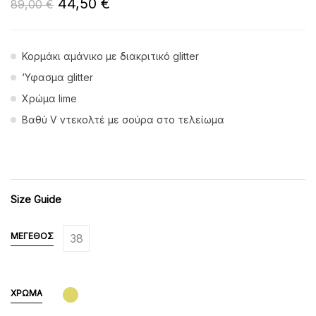
44,50
€
89,00
€
Κορμάκι αμάνικο με διακριτικό glitter
‘Υφασμα glitter
Χρώμα lime
Βαθύ V ντεκολτέ με σούρα στο τελείωμα
Size Guide
ΜΈΓΕΘΟΣ
38
ΧΡΏΜΑ