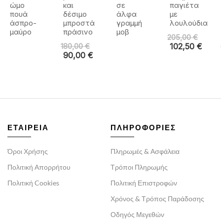
ώμο
και
σε
παγιέτα
πουά
δέσιμο
άλφα
με
άσπρο-
μπροστά
γραμμή
λουλούδια
μαύρο
πράσινο
μοβ
205,00
€
180,00
€
102,50
€
90,00
€
ΕΤΑΙΡΕΙΑ
ΠΛΗΡΟΦΟΡΙΕΣ
Όροι Χρήσης
Πληρωμές & Ασφάλεια
Πολιτική Απορρήτου
Τρόποι Πληρωμής
Πολιτική Cookies
Πολιτική Επιστροφών
Χρόνος & Τρόπος Παράδοσης
Οδηγός Μεγεθών