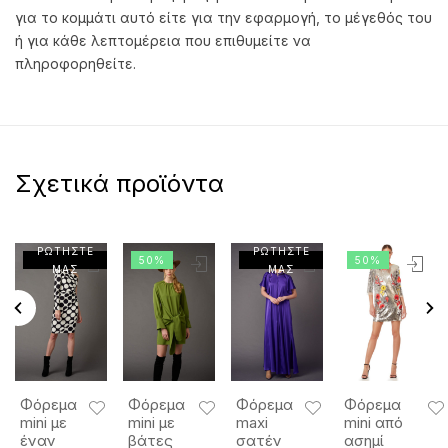
για το κομμάτι αυτό είτε για την εφαρμογή, το μέγεθός του
ή για κάθε λεπτομέρεια που επιθυμείτε να
πληροφορηθείτε.
Σχετικά προϊόντα
ΡΩΤΗΣΤΕ
ΡΩΤΗΣΤΕ
50%
50%
ΜΑΣ
ΜΑΣ
Φόρεμα
Φόρεμα
Φόρεμα
Φόρεμα
mini με
mini με
maxi
mini από
έναν
βάτες
σατέν
ασημί