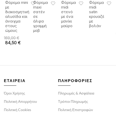
Φόρεμα mini
Φόρεμα
Φόρεμα
Φόρεμα
με
maxi
midi
midi
διακοσμητική
σατέν
στενό
satin
αλυσίδα και
σε
με ένα
κρουαζέ
άνοιγμα
άλφα
μανίκι
με
στους
γραμμή
μαύρο
βολάν
ώμους
μοβ
169,00
€
84,50
€
ΕΤΑΙΡΕΙΑ
ΠΛΗΡΟΦΟΡΙΕΣ
Όροι Χρήσης
Πληρωμές & Ασφάλεια
Πολιτική Απορρήτου
Τρόποι Πληρωμής
Πολιτική Cookies
Πολιτική Επιστροφών