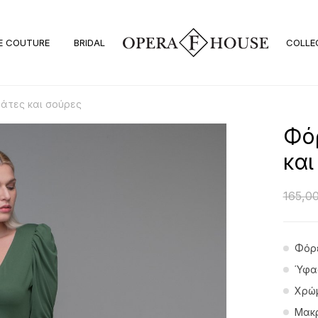
E COUTURE
BRIDAL
COLLE
βάτες και σούρες
Φόρ
και
165,0
Φόρε
Ύφασ
Χρώμ
Μακρ