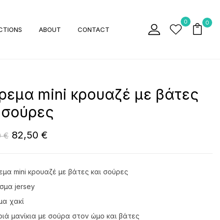
0
0
CTIONS
ABOUT
CONTACT
εμα mini κρουαζέ με βάτες
 σούρες
82,50
€
0
€
μα mini κρουαζέ με βάτες και σούρες
μα jersey
α χακί
ιά μανίκια με σούρα στον ώμο και βάτες