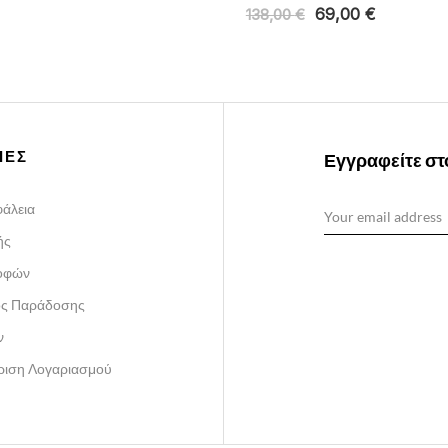
69,00
€
138,00
€
ΙΕΣ
Εγγραφείτε στο
άλεια
ής
ροφών
ος Παράδοσης
ν
ίριση Λογαριασμού