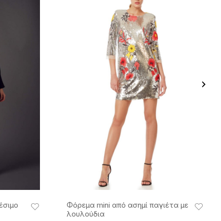
έσιμο
Φόρεμα mini από ασημί παγιέτα με
λουλούδια