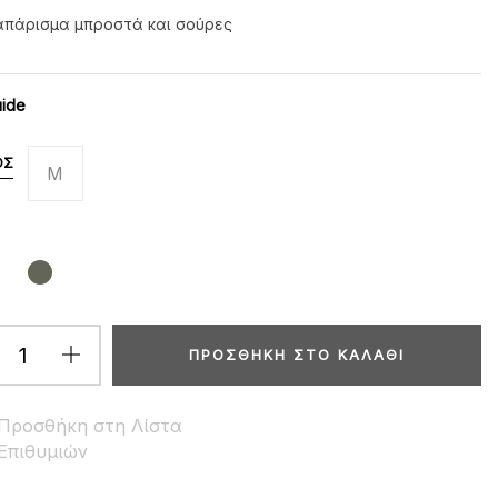
πάρισμα μπροστά και σούρες
uide
ΟΣ
M
ΠΡΟΣΘΉΚΗ ΣΤΟ ΚΑΛΆΘΙ
Προσθήκη στη Λίστα
Επιθυμιών