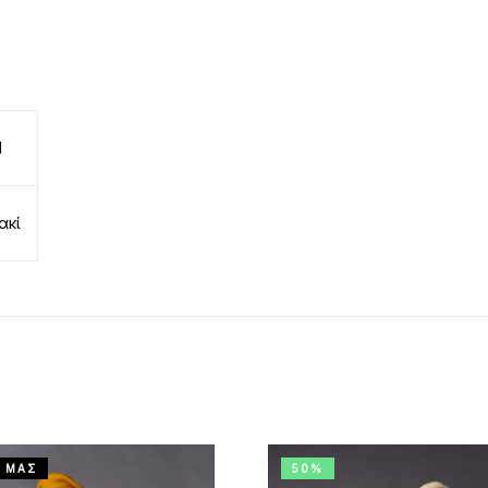
M
ακί
 ΜΑΣ
50%