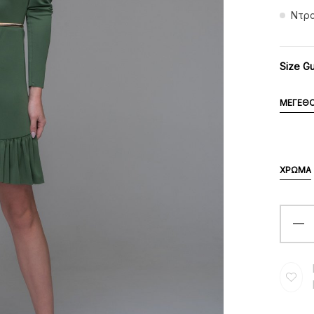
Ντρα
Size G
ΜΈΓΕΘ
ΧΡΏΜΑ