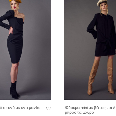
i στενό με ένα μανίκι
Φόρεμα mini με βάτες και δ
μπροστά μαύρο