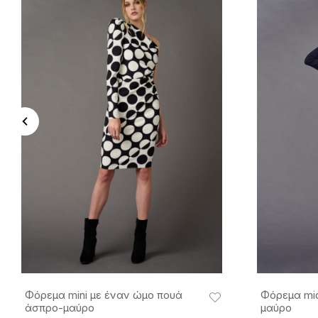
Φόρεμα mini με έναν ώμο πουά
Φόρεμα mid
άσπρο-μαύρο
μαύρο