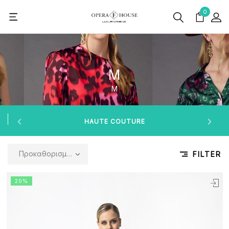
0
M
M
HAUTE COUTURE
Προκαθορισμένη ταξινόμηση
FILTER
20%