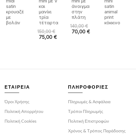
midi
mini με V
mini με
mini
satin
και
άνοιγμα
satin
κρουαζέ
μανίκι
στην
animal
με
τρία
πλάτη
print
βολάν
τέταρτα
κόκκινο
140,00
€
150,00
€
70,00
€
75,00
€
ΕΤΑΙΡΕΙΑ
ΠΛΗΡΟΦΟΡΙΕΣ
Όροι Χρήσης
Πληρωμές & Ασφάλεια
Πολιτική Απορρήτου
Τρόποι Πληρωμής
Πολιτική Cookies
Πολιτική Επιστροφών
Χρόνος & Τρόπος Παράδοσης