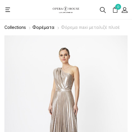
0
Collections
Φορέματα
Φόρεμα maxi μεταλιζέ πλισέ