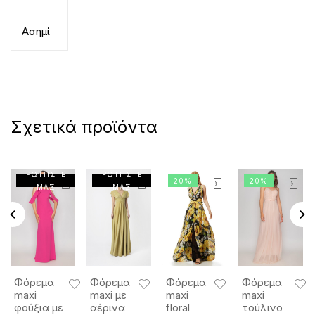
Ασημί
Σχετικά προϊόντα
ΡΩΤΗΣΤΕ
ΡΩΤΗΣΤΕ
20%
20%
ΜΑΣ
ΜΑΣ
Φόρεμα
Φόρεμα
Φόρεμα
Φόρεμα
maxi
maxi με
maxi
maxi
φούξια με
αέρινα
floral
τούλινο