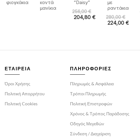
φιογκάκια
κοντά
“Daisy”
με
μανίκια
ραντάκια
256,00
€
204,80
€
280,00
€
224,00
€
ΕΤΑΙΡΕΙΑ
ΠΛΗΡΟΦΟΡΙΕΣ
Όροι Χρήσης
Πληρωμές & Ασφάλεια
Πολιτική Απορρήτου
Τρόποι Πληρωμής
Πολιτική Cookies
Πολιτική Επιστροφών
Χρόνος & Τρόπος Παράδοσης
Οδηγός Μεγεθών
Σύνδεση / Διαχείριση