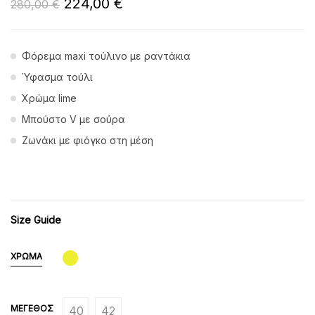
224,00
€
280,00
€
Φόρεμα maxi τούλινο με ραντάκια
Ύφασμα τούλι
Χρώμα lime
Μπούστο V με σούρα
Ζωνάκι με φιόγκο στη μέση
Size Guide
ΧΡΏΜΑ
ΜΈΓΕΘΟΣ
40
42