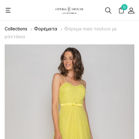
0
Collections
Φορέματα
Φόρεμα maxi τούλινο με
ραντάκια