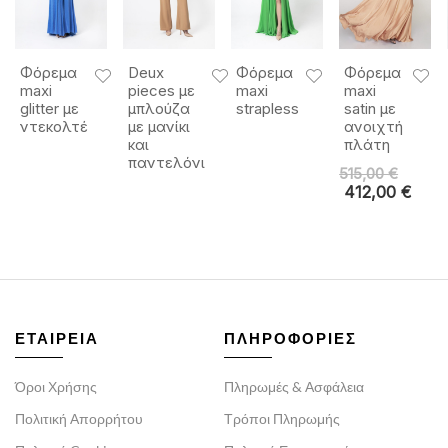
Φόρεμα
Deux
Φόρεμα
Φόρεμα
maxi
pieces με
maxi
maxi
glitter με
μπλούζα
strapless
satin με
ντεκολτέ
με μανίκι
ανοιχτή
και
πλάτη
παντελόνι
515,00
€
412,00
€
ΕΤΑΙΡΕΙΑ
ΠΛΗΡΟΦΟΡΙΕΣ
Όροι Χρήσης
Πληρωμές & Ασφάλεια
Πολιτική Απορρήτου
Τρόποι Πληρωμής