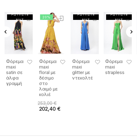
ΡΩΤΗΣΤΕ
ΡΩΤΗΣΤΕ
ΡΩΤΗΣΤΕ
20%
ΜΑΣ
ΜΑΣ
ΜΑΣ
Φόρεμα
Φόρεμα
Φόρεμα
Φόρεμα
maxi
maxi
maxi
maxi
satin σε
floral με
glitter με
strapless
άλφα
δέσιμο
ντεκολτέ
γραμμή
στο
λαιμό με
κολιέ
253,00
€
202,40
€