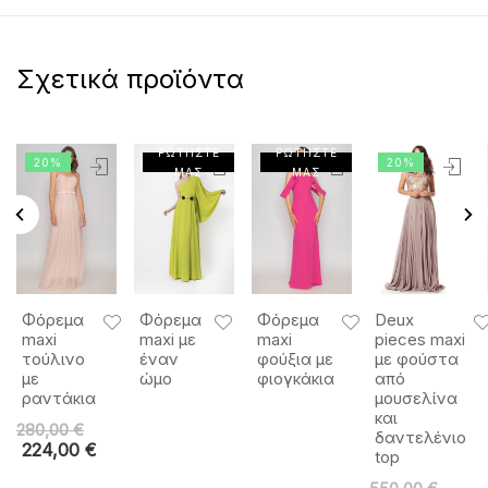
Σχετικά προϊόντα
ΡΩΤΗΣΤΕ
ΡΩΤΗΣΤΕ
20%
20%
ΜΑΣ
ΜΑΣ
Φόρεμα
Φόρεμα
Φόρεμα
Deux
maxi
maxi με
maxi
pieces maxi
τούλινο
έναν
φούξια με
με φούστα
με
ώμο
φιογκάκια
από
ραντάκια
μουσελίνα
και
280,00
€
δαντελένιο
224,00
€
top