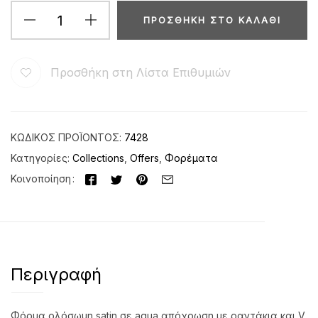
ΠΡΟΣΘΉΚΗ ΣΤΟ ΚΑΛΆΘΙ
Προσθήκη στη Λίστα Επιθυμιών
ΚΩΔΙΚΌΣ ΠΡΟΪΌΝΤΟΣ:
7428
Κατηγορίες:
Collections
,
Offers
,
Φορέματα
Κοινοποίηση
Περιγραφή
Φόρμα ολόσωμη satin σε aqua απόχρωση με ραντάκια και V