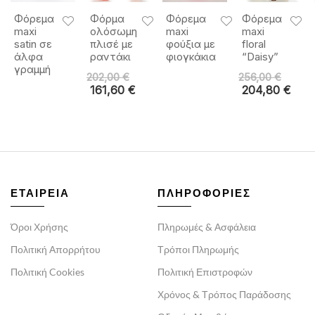
Φόρεμα
Φόρμα
Φόρεμα
Φόρεμα
maxi
ολόσωμη
maxi
maxi
satin σε
πλισέ με
φούξια με
floral
άλφα
ραντάκι
φιογκάκια
“Daisy”
γραμμή
202,00
€
256,00
€
161,60
€
204,80
€
ΕΤΑΙΡΕΙΑ
ΠΛΗΡΟΦΟΡΙΕΣ
Όροι Χρήσης
Πληρωμές & Ασφάλεια
Πολιτική Απορρήτου
Τρόποι Πληρωμής
Πολιτική Cookies
Πολιτική Επιστροφών
Χρόνος & Τρόπος Παράδοσης