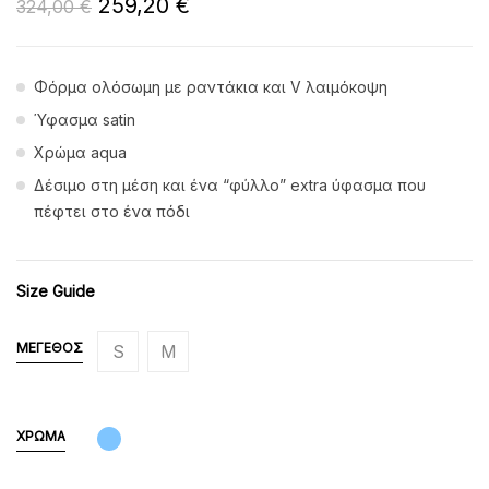
259,20
€
324,00
€
Φόρμα ολόσωμη με ραντάκια και V λαιμόκοψη
Ύφασμα satin
Χρώμα aqua
Δέσιμο στη μέση και ένα “φύλλο” extra ύφασμα που
πέφτει στο ένα πόδι
Size Guide
ΜΈΓΕΘΟΣ
S
M
ΧΡΏΜΑ