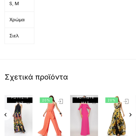
S
,
M
Χρώμα
Σιελ
Σχετικά προϊόντα
ΡΩΤΗΣΤΕ
ΡΩΤΗΣΤΕ
20%
20%
ΜΑΣ
ΜΑΣ