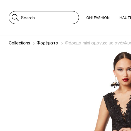
OH! FASHION
HAUT
Collections
Φορέματα
Φόρεμα mini αμάνικο με ανάγ