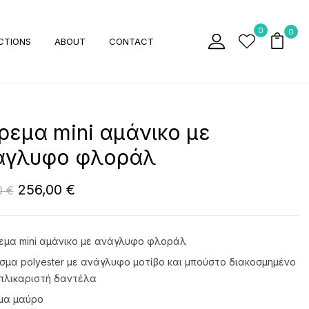
0
0
CTIONS
ABOUT
CONTACT
εμα mini αμάνικο με
άγλυφο φλοράλ
256,00
€
0
€
μα mini αμάνικο με ανάγλυφο φλοράλ
μα polyester με ανάγλυφο μοτίβο και μπούστο διακοσμημένο
πλικαριστή δαντέλα
μα μαύρο