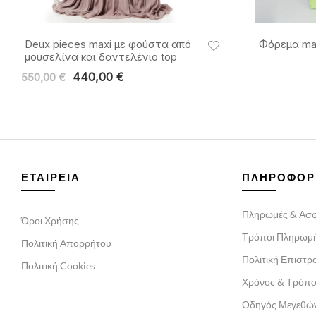
Deux pieces maxi με φούστα από
Φόρεμα max
μουσελίνα και δαντελένιο top
440,00
€
550,00
€
ΕΤΑΙΡΕΙΑ
ΠΛΗΡΟΦΟΡ
Πληρωμές & Ασφ
Όροι Χρήσης
Τρόποι Πληρωμ
Πολιτική Απορρήτου
Πολιτική Επιστ
Πολιτική Cookies
Χρόνος & Τρόπ
Οδηγός Μεγεθώ