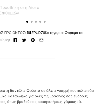
Προσθήκη στη Λίστα
Επιθυμιών
ΌΣ ΠΡΟΪΌΝΤΟΣ:
19LEPUD76
Κατηγορία:
Φορέματα
οίηση
καριστή δαντέλα. Φούστα σε άλφα γραμμή που κολακεύει
υκό, κατάλληλο για όλες τις βραδινές σας εξόδους.
ις, όπως βραβεύσεις, αποφοιτήσεις, γάμους κά.