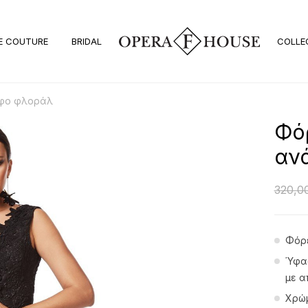
E COUTURE
BRIDAL
COLLE
λυφο φλοράλ
Φόρ
αν
320,0
Φόρε
Ύφασ
με α
Χρώ