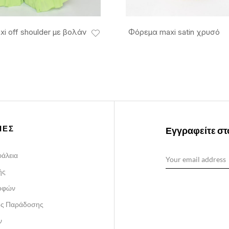
i off shoulder με βολάν
Φόρεμα maxi satin χρυσό
ΙΕΣ
Εγγραφείτε στο
άλεια
ής
ροφών
ος Παράδοσης
ν