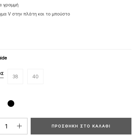
α γραμμή
γμα V στην πλάτη και το μπούστο
uide
ΟΣ
38
40
ΠΡΟΣΘΉΚΗ ΣΤΟ ΚΑΛΆΘΙ