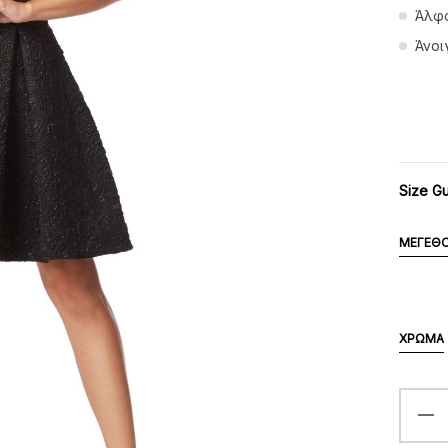
Άλφ
Άνοι
Size G
ΜΈΓΕΘ
ΧΡΏΜΑ