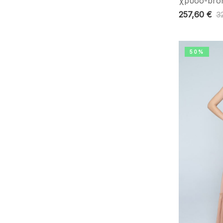
χρυσό-bro
257,60
€
3
50%