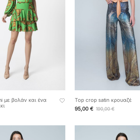
i με βολάν και ένα
Top crop satin κρουαζέ
κι
95,00
€
190,00
€