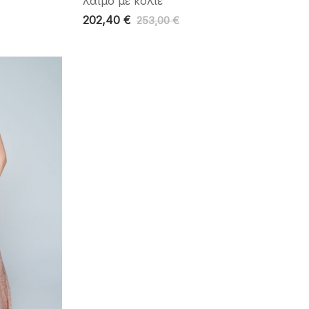
λαιμό με κολιέ
202,40
€
253,00
€