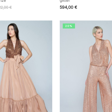
nze
glitter
594,00
€
22,00
€
20%