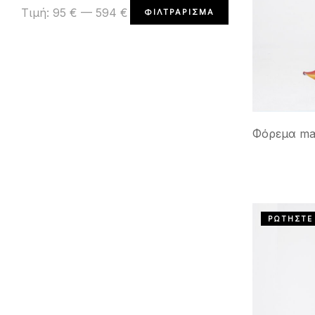
Τιμή:
95 €
—
594 €
ΦΙΛΤΡΆΡΙΣΜΑ
Φόρεμα max
ΡΩΤΗΣΤΕ