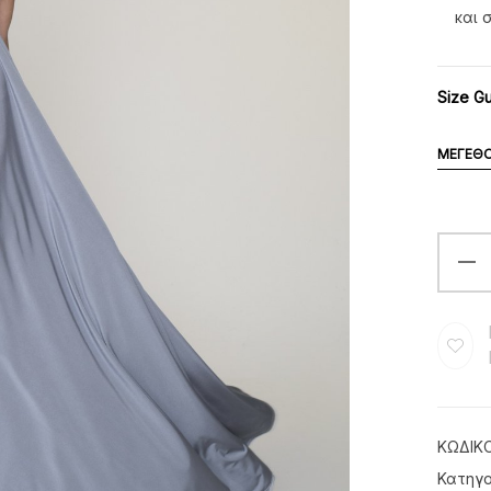
και 
Size G
ΜΈΓΕΘ
ΚΩΔΙΚ
Κατηγο