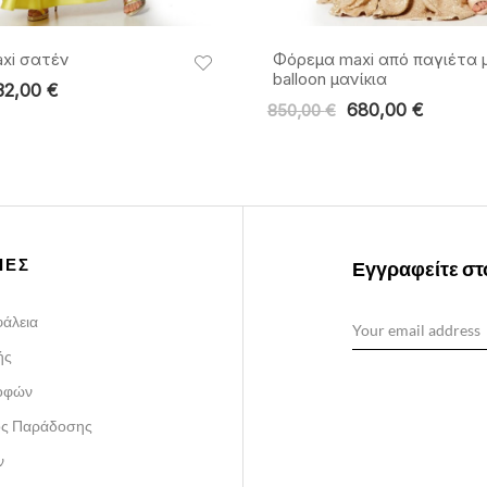
xi σατέν
Φόρεμα maxi από παγιέτα 
balloon μανίκια
32,00
€
680,00
€
850,00
€
ΙΕΣ
Εγγραφείτε στο
άλεια
ής
ροφών
ος Παράδοσης
ν