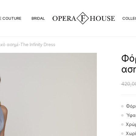
E COUTURE
BRIDAL
COLLE
 ασημί-The Infinity Dress
Φό
αση
420,
Φόρε
Ύφασ
Χρώμ
Χωρί