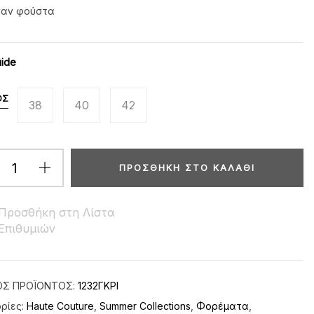
σαν φούστα
uide
ΟΣ
38
40
42
ΠΡΟΣΘΉΚΗ ΣΤΟ ΚΑΛΆΘΙ
Προσθήκη στη Λίστα
Επιθυμιών
ΌΣ ΠΡΟΪΌΝΤΟΣ:
1232ΓΚΡΙ
ρίες:
Haute Couture
,
Summer Collections
,
Φορέματα
,