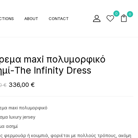
0
0
CTIONS
ABOUT
CONTACT
ρεμα maxi πολυμορφικό
μί-The Infinity Dress
336,00
€
00
€
μα maxi πολυμορφικό
μα luxury jersey
α ασημί
ς φερμουάρ ή κουμπιά, φοριέται με πολλούς τρόπους, ακόμη