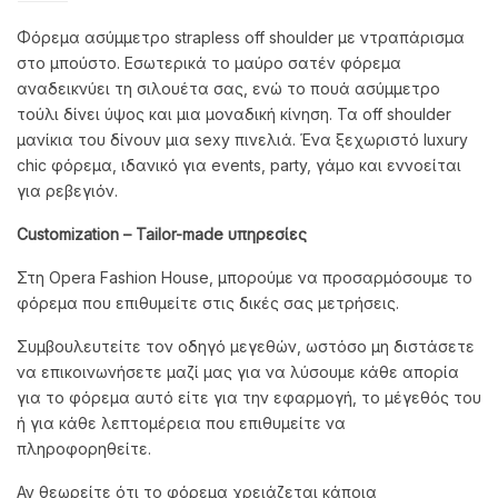
Φόρεμα ασύμμετρο strapless off shoulder με ντραπάρισμα
στο μπούστο. Εσωτερικά το μαύρο σατέν φόρεμα
αναδεικνύει τη σιλουέτα σας, ενώ το πουά ασύμμετρο
τούλι δίνει ύψος και μια μοναδική κίνηση. Τα off shoulder
μανίκια του δίνουν μια sexy πινελιά. Ένα ξεχωριστό luxury
chic φόρεμα, ιδανικό για events, party, γάμο και εννοείται
για ρεβεγιόν.
Customization
– Tailor
-made
υπηρεσίες
Στη Opera Fashion House, μπορούμε να προσαρμόσουμε το
φόρεμα που επιθυμείτε στις δικές σας μετρήσεις.
Συμβουλευτείτε τον οδηγό μεγεθών, ωστόσο μη διστάσετε
να επικοινωνήσετε μαζί μας για να λύσουμε κάθε απορία
για το φόρεμα αυτό είτε για την εφαρμογή, το μέγεθός του
ή για κάθε λεπτομέρεια που επιθυμείτε να
πληροφορηθείτε.
Αν θεωρείτε ότι το φόρεμα χρειάζεται κάποια