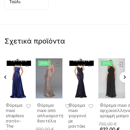
Τούλι
Σχετικά προϊόντα
ΡΩΤΗΣΤΕ
ΡΩΤΗΣΤΕ
20%
20%
ΜΑΣ
ΜΑΣ
Φόρεμα
Φόρεμα
Φόρεμα
Φόρεμα maxi 
maxi
maxi από
maxi
αρχαιοελληνι
strapless
απλικαριστή
γοργονέ
γραμμή μαύρο
σατέν-
δαντέλα
με
790,00
€
The
ραντάκι
990,00
€
632,00
€