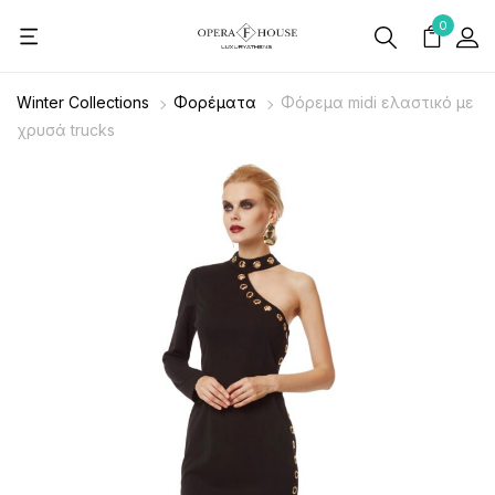
0
Winter Collections
Φορέματα
Φόρεμα midi ελαστικό με
χρυσά trucks