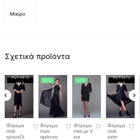
Μαύρο
Σχετικά προϊόντα
ΡΩΤΗΣΤΕ
ΡΩΤΗΣΤΕ
50%
50%
ΜΑΣ
ΜΑΣ
Φόρεμα
Φόρεμα
Φόρεμα
Φόρεμα
midi
maxi
mini με V
midi
κρουαζέ
αμάνικο
και
satin