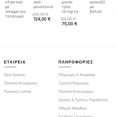
ελαστικό
από
μανίκι
κρουαζέ
με
μουσελίνα
τρία
με
ασύμμετρο
τέταρτα
βολάν
249,00
€
τελείωμα
124,50
€
150,00
€
75,00
€
ΕΤΑΙΡΕΙΑ
ΠΛΗΡΟΦΟΡΙΕΣ
Όροι Χρήσης
Πληρωμές & Ασφάλεια
Πολιτική Απορρήτου
Τρόποι Πληρωμής
Πολιτική Cookies
Πολιτική Επιστροφών
Χρόνος & Τρόπος Παράδοσης
Οδηγός Μεγεθών
Σύνδεση / Διαχείριση