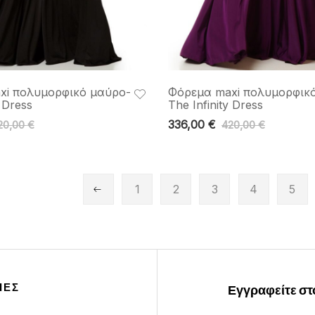
xi πολυμορφικό μαύρο-
Φόρεμα maxi πολυμορφικό
y Dress
The Infinity Dress
336,00
€
20,00
€
420,00
€
1
2
3
4
5
ΙΕΣ
Εγγραφείτε στο