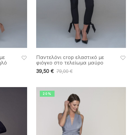
με
Παντελόνι crop ελαστικό με
ηλό
φιόγκο στο τελείωμα μαύρο
39,50
€
79,00
€
20%