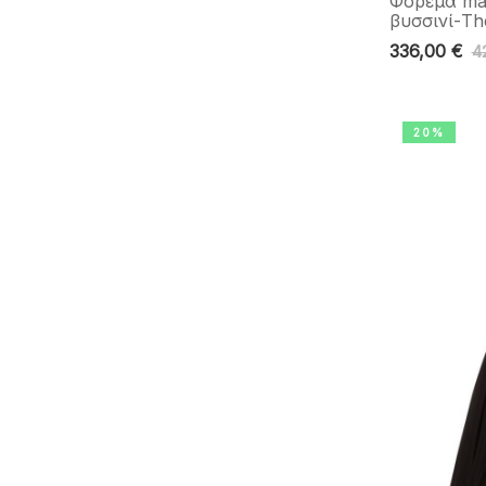
Φόρεμα ma
βυσσινί-The
336,00
€
4
20%