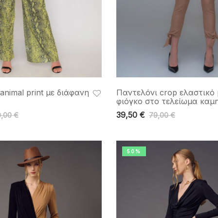
animal print με διάφανη
Παντελόνι crop ελαστικό 
φιόγκο στο τελείωμα καμ
39,50
€
0,00
€
79,00
€
50%