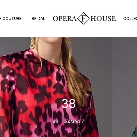
E COUTURE
BRIDAL
COLLE
38
38
Σελίδα 7