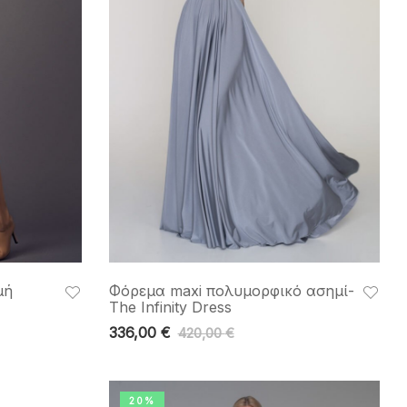
μή
Φόρεμα maxi πολυμορφικό ασημί-
The Infinity Dress
336,00
€
420,00
€
20%