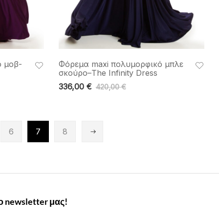
 μοβ-
Φόρεμα maxi πολυμορφικό μπλε
σκούρο–The Infinity Dress
336,00
€
420,00
€
6
7
8
 newsletter μας!