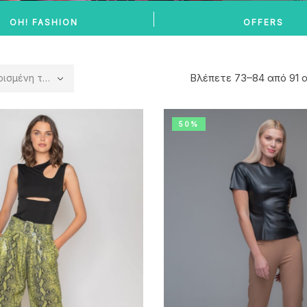
OH! FASHION
OFFERS
Βλέπετε 73–84 από 91
η ταξινόμηση
50%