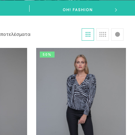
OH! FASHION
 αποτελέσματα
50%