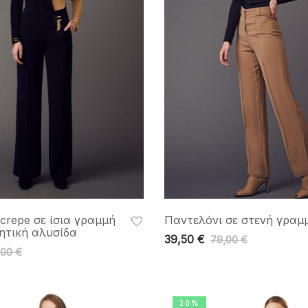
crepe σε ίσια γραμμή
Παντελόνι σε στενή γραμ
ητική αλυσίδα
39,50
€
79,00
€
,00
€
20%