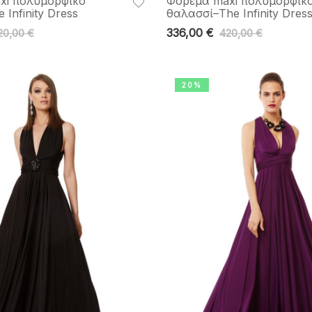
xi πολυμορφικό
Φόρεμα maxi πολυμορφικ
 Infinity Dress
θαλασσί–The Ιnfinity Dres
336,00
€
20,00
€
420,00
€
20%