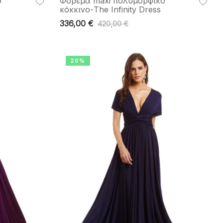
ό
Φόρεμα maxi πολυμορφικό
s
κόκκινο-The Ιnfinity Dress
336,00
€
420,00
€
20%